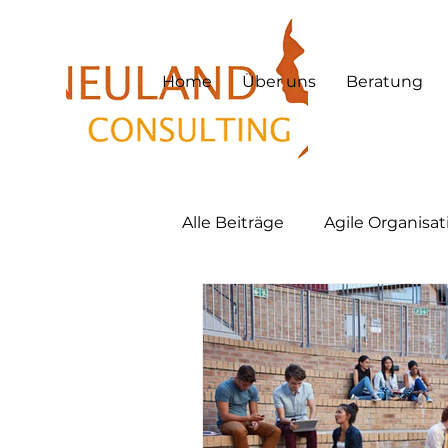
Home
Über uns
Beratung
Alle Beiträge
Agile Organisa
Hybrid Work
Hybrid Le
Lernkultur
New Work