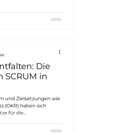
eit
ntfalten: Die
on SCRUM in
m und Zielsetzungen wie
ts (OKR) haben sich
e für die...