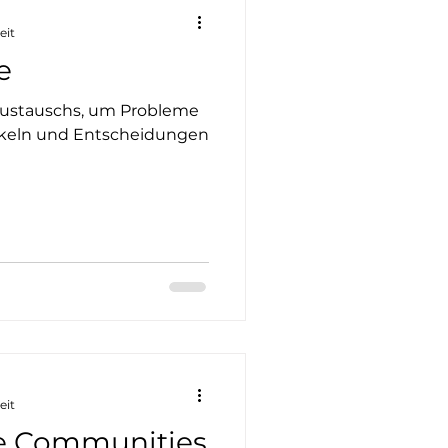
eit
e
 Austauschs, um Probleme
ickeln und Entscheidungen
eit
le Communities