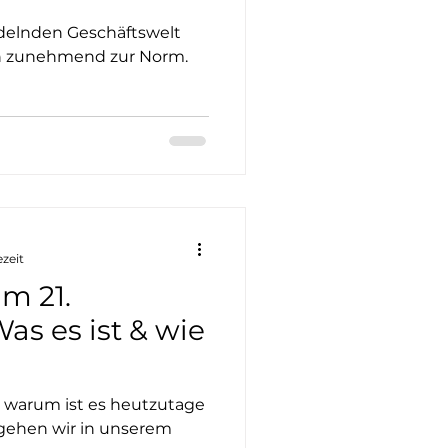
ung und Tipps
ndelnden Geschäftswelt
en zunehmend zur Norm.
ezeit
im 21.
as es ist & wie
iertem Lernen
d warum ist es heutzutage
 gehen wir in unserem