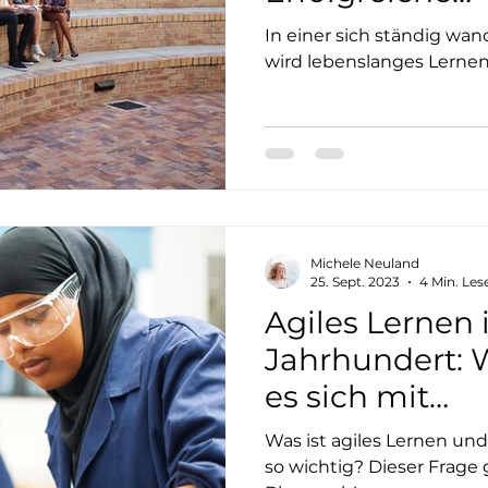
Implementier
In einer sich ständig wa
wird lebenslanges Lern
Michele Neuland
25. Sept. 2023
4 Min. Les
Agiles Lernen 
Jahrhundert: W
es sich mit
selbstorganis
Was ist agiles Lernen un
verbindet
so wichtig? Dieser Frage