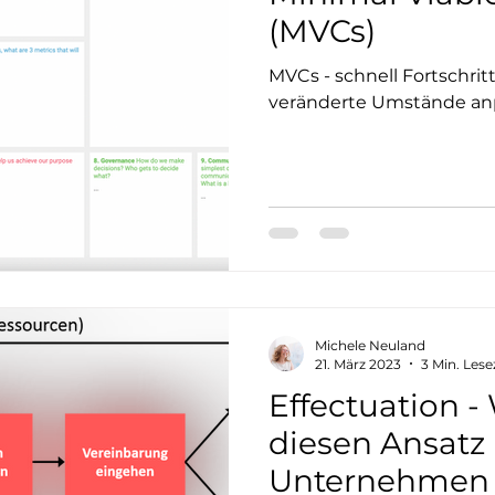
(MVCs)
MVCs - schnell Fortschrit
veränderte Umstände an
Michele Neuland
21. März 2023
3 Min. Lese
Effectuation -
diesen Ansatz 
Unternehmen