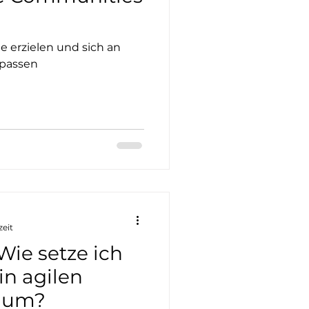
te erzielen und sich an
passen
zeit
 Wie setze ich
in agilen
 um?