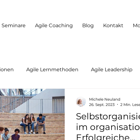
Seminare
Agile Coaching
Blog
Kontakt
Mo
tionen
Agile Lernmethoden
Agile Leadership
adership
Agile Coaching
Moderation & Facilitati
Michele Neuland
26. Sept. 2023
2 Min. Les
Selbstorganisi
Future of Work
im organisati
Erfolgreiche