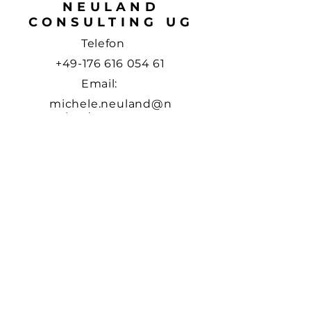
NEULAND
CONSULTING UG
Telefon
+49-176 616 054 61
Email:
michele
.
neuland@n
euland-
consulting.de
Adresse:
Groß
Sterneberger Str.
1b
21714 Hammah
Germany
NEWSLETTER
Erhalten Sie