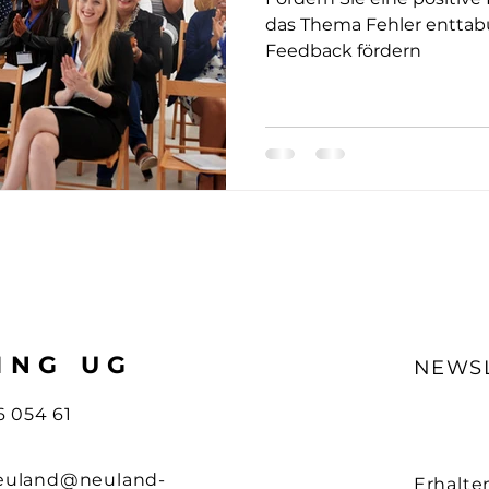
das Thema Fehler enttabu
Feedback fördern
ING UG
NEWS
6 054 61
euland@neuland-
Erhalte