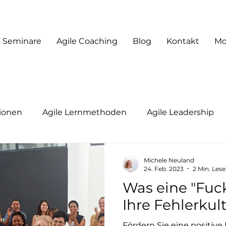
Seminare
Agile Coaching
Blog
Kontakt
Mo
tionen
Agile Lernmethoden
Agile Leadership
adership
Agile Coaching
Moderation & Facilitati
Michele Neuland
24. Feb. 2023
2 Min. Lese
Was eine "Fuck
Future of Work
Ihre Fehlerkul
Fördern Sie eine positive