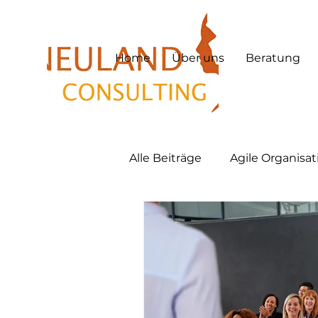
Home
Über uns
Beratung
Alle Beiträge
Agile Organisa
Hybrid Work
Hybrid Le
Lernkultur
New Work