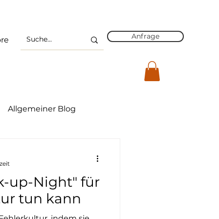
Anfrage
re
Allgemeiner Blog
on
Führung 4.0
zeit
-up-Night" für
tur tun kann
 Fehlerkultur, indem sie