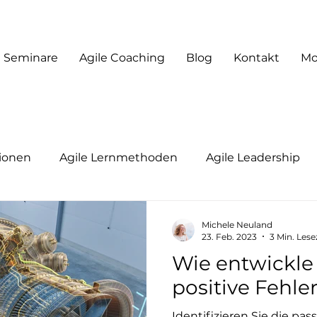
Seminare
Agile Coaching
Blog
Kontakt
Mo
tionen
Agile Lernmethoden
Agile Leadership
adership
Agile Coaching
Moderation & Facilitati
Michele Neuland
23. Feb. 2023
3 Min. Lese
Wie entwickle 
Future of Work
positive Fehle
Identifizieren Sie die pa