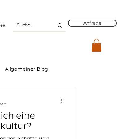
Anfrage
re
Allgemeiner Blog
on
Führung 4.0
zeit
ich eine
rkultur?
ssenden Schritte und