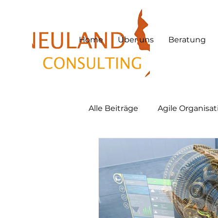
Home
Über uns
Beratung
Alle Beiträge
Agile Organisa
Hybrid Work
Hybrid Le
Lernkultur
New Work