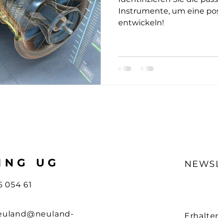
Instrumente, um eine pos
entwickeln!
ING UG
NEWS
6 054 61
euland@neuland-
Erhalte