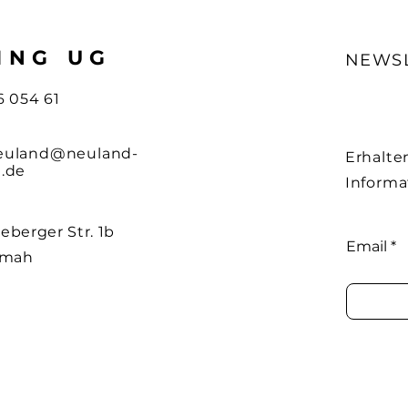
ING UG
NEWS
6 054 61
euland@neuland-
Erhalte
g.de
Informa
eberger Str. 1b
Email
mmah