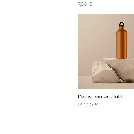
Preis
7,50 €
Das ist ein Produkt
Preis
130,00 €