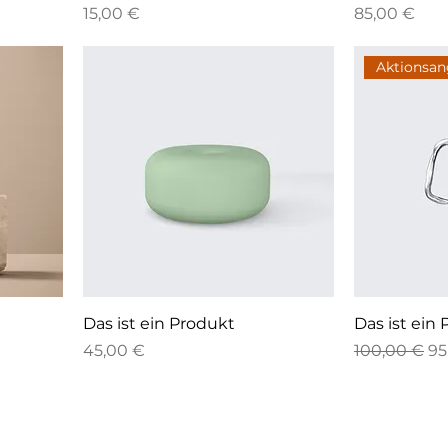
Preis
Preis
15,00 €
85,00 €
Aktionsa
Das ist ein Produkt
Das ist ein
Preis
Standardpr
Sa
45,00 €
100,00 €
95