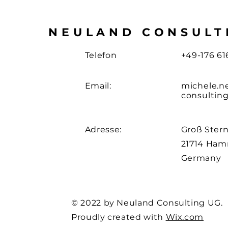
NEULAND CONSULT
Telefon
+49-176 61
Email:
michele
.
n
consultin
Adresse:
Groß Stern
21714 Ha
Germany
© 2022 by Neuland Consulting UG.
Proudly created with
Wix.com