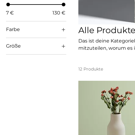
7 €
130 €
Alle Produkt
Farbe
Das ist deine Kategori
Größe
mitzuteilen, worum es 
beschreiben.
250 ml
500 ml
12 Produkte
80 ml
Einheitsgröße
L
M
S