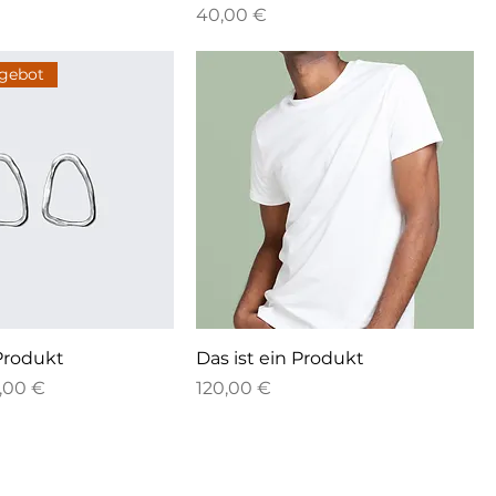
Preis
40,00 €
ngebot
 Produkt
Das ist ein Produkt
eis
le-Preis
Preis
,00 €
120,00 €