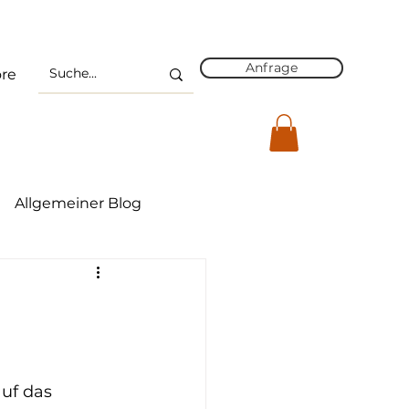
Anfrage
re
Allgemeiner Blog
on
Führung 4.0
g
?
uf das 