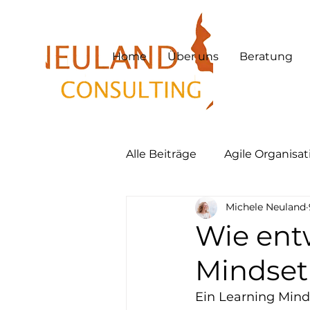
Home
Über uns
Beratung
Alle Beiträge
Agile Organisa
Michele Neuland
Hybrid Work
Hybrid Le
Wie entw
Mindset 
Lernkultur
New Work
Ein Learning Minds