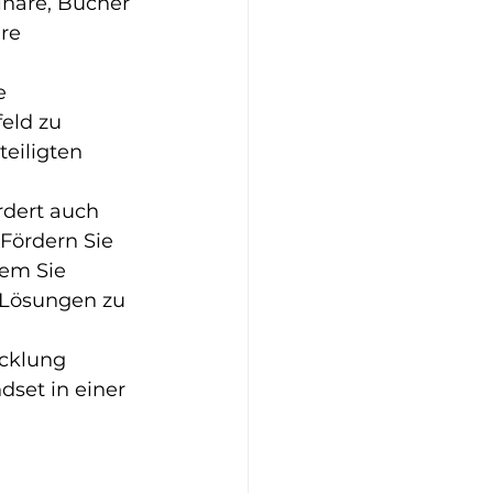
nare, Bücher 
re 
e 
eld zu 
eiligten 
rdert auch 
Fördern Sie 
em Sie 
 Lösungen zu 
cklung 
set in einer 