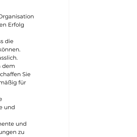
Organisation 
en Erfolg 
s die 
können. 
sslich.
n dem 
chaffen Sie 
mäßig für 
e 
e und 
mente und 
ungen zu 