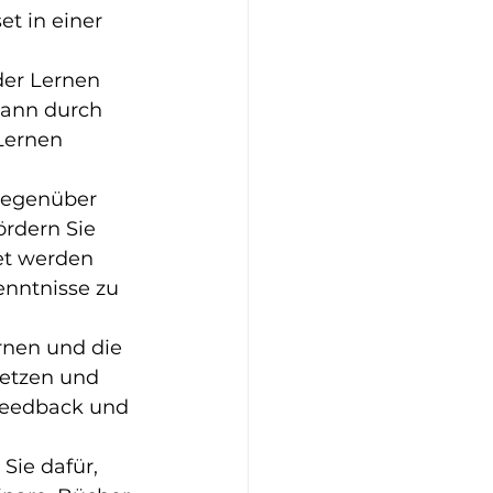
t in einer 
 der Lernen 
kann durch 
Lernen 
 gegenüber 
ördern Sie 
et werden 
enntnisse zu 
ernen und die 
setzen und 
 Feedback und 
Sie dafür, 