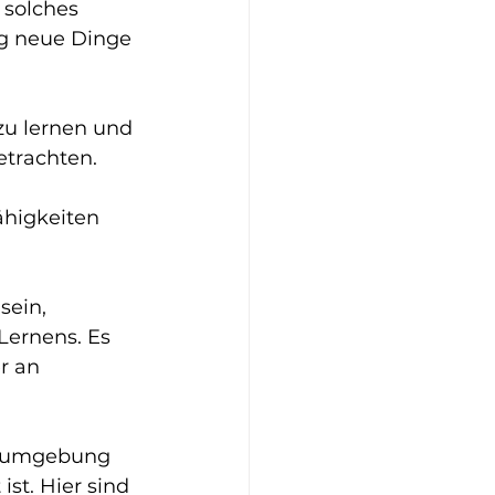
 solches 
ig neue Dinge 
zu lernen und 
trachten. 
higkeiten 
sein, 
Lernens. Es 
r an 
rnumgebung 
st. Hier sind 