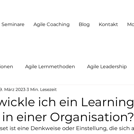
Seminare
Agile Coaching
Blog
Kontakt
Mo
tionen
Agile Lernmethoden
Agile Leadership
9. März 2023
3 Min. Lesezeit
adership
Agile Coaching
Moderation & Facilitati
ickle ich ein Learnin
in einer Organisation
Future of Work
et ist eine Denkweise oder Einstellung, die sich a