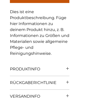
Dies ist eine 
Produktbeschreibung. Füge 
hier Informationen zu 
deinem Produkt hinzu, z. B. 
Informationen zu Größen und 
Materialien sowie allgemeine 
Pflege- und 
Reinigungshinweise.
PRODUKTINFO
Das ist ein Produktdetail. Füge
RÜCKGABERICHTLINIE
hier Informationen zu deinem
Produkt hinzu, z. B. Informationen
Das ist eine Rückgaberichtlinie.
zu Größen und Materialien sowie
VERSANDINFO
Erkläre Kunden hier, was zu tun
allgemeine Pflege- und
ist, falls diese mit dem Kauf nicht
Reinigungshinweise. Es ist ein
Das ist eine Versandinformation.
zufrieden sind. Klare Widerrufs-
idealer Ort, um zu beschreiben,
Informiere Kunden hier über