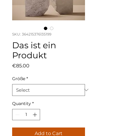
SKU: 364215376135199
Das ist ein
Produkt
Price
€85.00
Größe
*
Quantity
*
Add to Cart