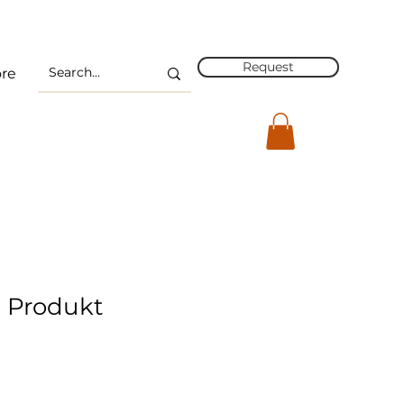
Request
re
n Produkt