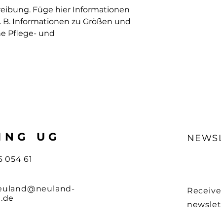
Verpackung und Ve
das Vertrauen dei
reibung. Füge hier Informationen 
Versandregelungen 
. B. Informationen zu Größen und 
und eine gute Mögl
Kunden zu gewinn
e Pflege- und 
ING UG
NEWS
6 054 61
euland@neuland-
Receive
g.de
newslet