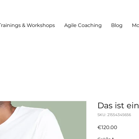
Trainings & Workshops
Agile Coaching
Blog
Mo
Das ist ei
SKU: 21554345656
Price
€120.00