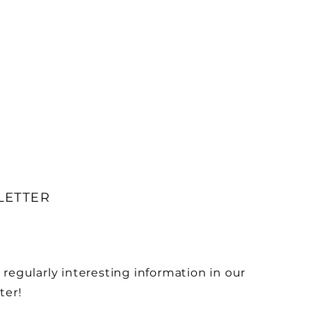
rsandkosten. Klare
ner Kunden zu gewinnen.
sind rechtlich vorgeschrieben
ichkeit, das Vertrauen deiner
en.
LETTER
 regularly interesting information in our
ter!