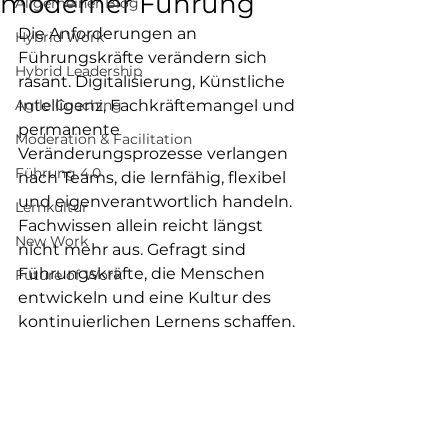
moderner Führung
Allgemeiner Blog
Die Anforderungen an 
Hybrid Work
Führungskräfte verändern sich 
Hybrid Leadership
rasant. Digitalisierung, Künstliche 
Agile Coaching
Intelligenz, Fachkräftemangel und 
permanente 
Moderation & Facilitation
Veränderungsprozesse verlangen 
Führung 4.0
nach Teams, die lernfähig, flexibel 
und eigenverantwortlich handeln. 
Lernkultur
Fachwissen allein reicht längst 
New Work
nicht mehr aus. Gefragt sind 
Führungskräfte, die Menschen 
Future of Work
entwickeln und eine Kultur des 
kontinuierlichen Lernens schaffen.