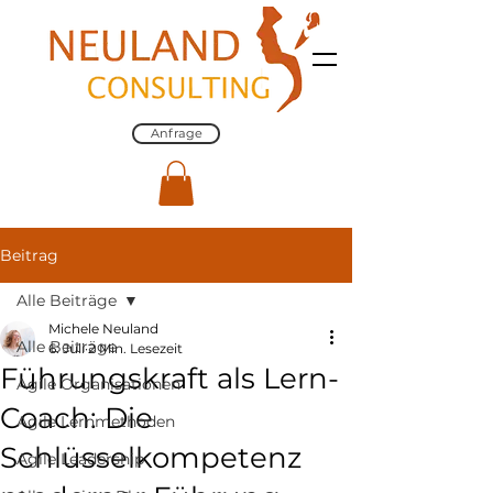
Anfrage
Beitrag
Alle Beiträge
Michele Neuland
Alle Beiträge
6. Juli
2 Min. Lesezeit
Führungskraft als Lern-
Agile Organisationen
Coach: Die
Agile Lernmethoden
Schlüsselkompetenz
Agile Leadership